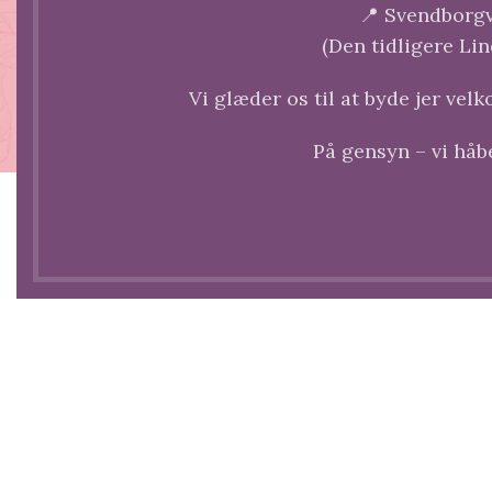
📍 Svendborgv
Åbningstider
(Den tidligere Lin
Tirsdag
–
Torsdag
:
Søndag & helligdage
:
Vi glæder os til at byde jer vel
08:30-16:30
09:00-14:30
Fredag
:
Mandag
:
På gensyn – vi håber
08:30-17:00
Lukket
Lørdag
:
08:30 – 14:30