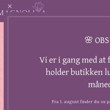
🌸 OBS
Magnolia Florist
Vi er i gang med at 
Svendborgvej 246
+45 22 42 42 48
holder butikken lu
5260 Odense
Ring til os
Find os
måne
info@magnoliaflor
CVR nummer
Skriv til os
41 42 87 40
Fra 1. august finder du os 