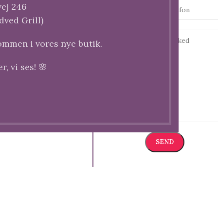
ej 246
dved Grill)
kommen i vores nye butik.
, vi ses! 🌸