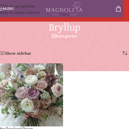
Skip to navigation
MENU
Skip to main content
Bryllup
Kategorier
Forside
/
Bryllup
Viser 1 resultat
Show sidebar