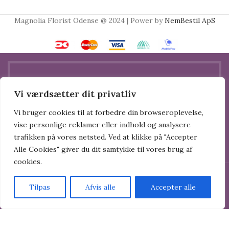
Magnolia Florist Odense @ 2024 | Power by
NemBestil ApS
Vi værdsætter dit privatliv
🌸 OBS 🌸
Vi bruger cookies til at forbedre din browseroplevelse,
vise personlige reklamer eller indhold og analysere
Vi er i gang med at flytte, og derfor holder
trafikken på vores netsted. Ved at klikke på "Accepter
Alle Cookies" giver du dit samtykke til vores brug af
butikken lukket hele juli måned.
cookies.
Vi flytter til ny adresse: Svendborgvej 246,
Fra 1. august finder du os på vores nye
5260 Odense S. Vi er i øjeblikket lukket indtil d.
Tilpas
Afvis alle
Accepter alle
adresse:
1 august.
Forside
Butik
Kurv
Menu
📍 Svendborgvej 246