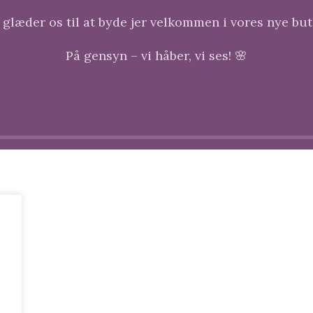
 glæder os til at byde jer velkommen i vores nye but
På gensyn – vi håber, vi ses! 🌸