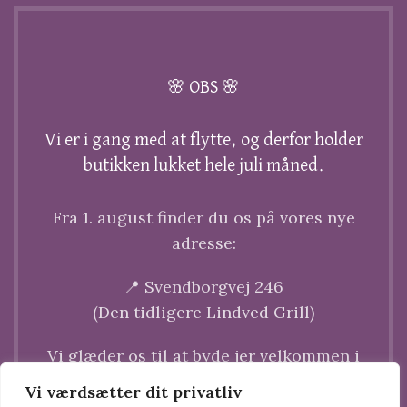
🌸 OBS 🌸
Vi er i gang med at flytte, og derfor holder
butikken lukket hele juli måned.
Fra 1. august finder du os på vores nye
adresse:
📍 Svendborgvej 246
(Den tidligere Lindved Grill)
Vi glæder os til at byde jer velkommen i
vores nye butik.
Vi værdsætter dit privatliv