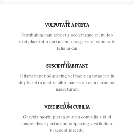
01.
VULPUTATE A PORTA
Vestibulum nam lobortis scelerisque eu mi leo
orci placerat a parturient congue non commodo
felis in dui
02.
SUSCIPIT HABITANT
Ullamcorper adipiscing vel hac a egestas leo in
sit pharetra auctor nibh mauris mi cum curae nec
nasceturam
03.
VESTIBULUM CUBILIA
Gravida morbi platea at arcu convallis a id id
suspendisse parturient adipiscing vestibulum.
Praesent interdu.