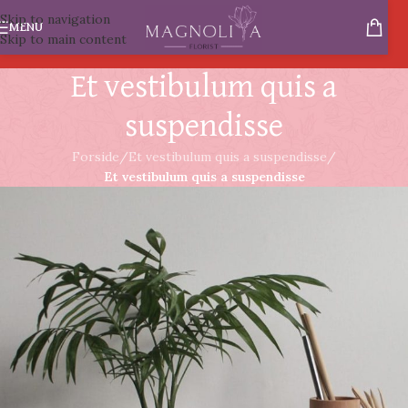
Skip to navigation
MENU
Skip to main content
Et vestibulum quis a
suspendisse
Forside
/
Et vestibulum quis a suspendisse
/
Et vestibulum quis a suspendisse