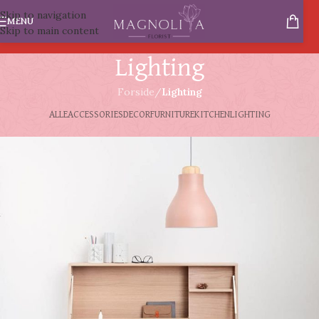
Skip to navigation
MENU
Skip to main content
Lighting
Forside
/
Lighting
ALLE
ACCESSORIES
DECOR
FURNITURE
KITCHEN
LIGHTING