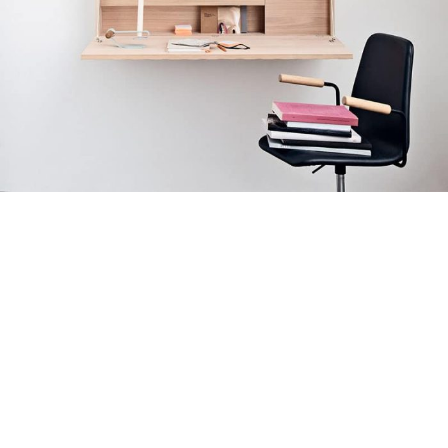
Venenatis nam phasellus
Lighting