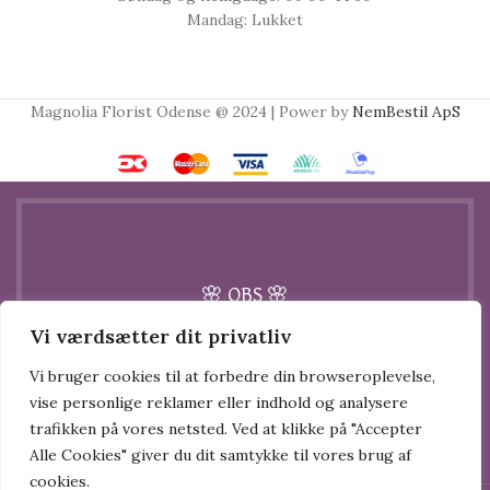
Mandag: Lukket
Magnolia Florist Odense @ 2024 | Power by
NemBestil ApS
🌸 OBS 🌸
Vi værdsætter dit privatliv
Vi er i gang med at flytte, og derfor holder
Vi bruger cookies til at forbedre din browseroplevelse,
butikken lukket hele juli måned.
vise personlige reklamer eller indhold og analysere
trafikken på vores netsted. Ved at klikke på "Accepter
Fra 1. august finder du os på vores nye
Alle Cookies" giver du dit samtykke til vores brug af
adresse:
cookies.